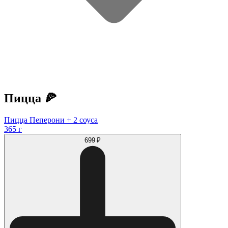
Пицца 🍕
Пицца Пеперони + 2 соуса
365 г
699 ₽