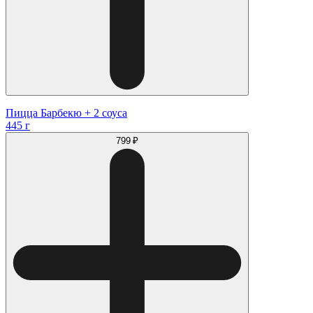
Пицца Барбекю + 2 соуса
445 г
799 ₽