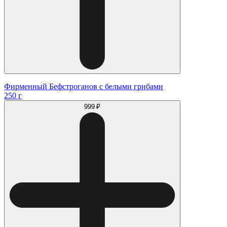
Фирменный Бефстроганов с белыми грибами
250 г
999 ₽