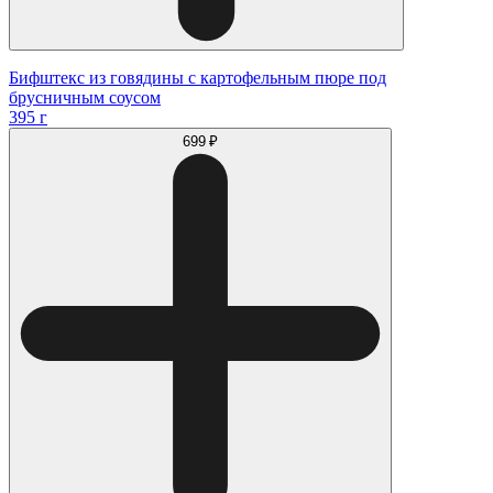
Бифштекс из говядины с картофельным пюре под
брусничным соусом
395 г
699 ₽