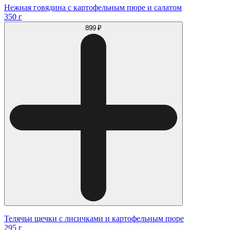
Нежная говядина с картофельным пюре и салатом
350 г
899 ₽
Телячьи щечки с лисичками и картофельным пюре
295 г