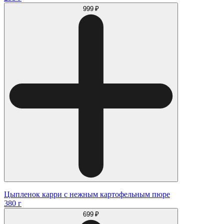
999 ₽
Цыпленок карри с нежным картофельным пюре
380 г
699 ₽