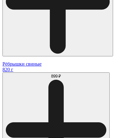
Рёбрышки свиные
820 г
899 ₽