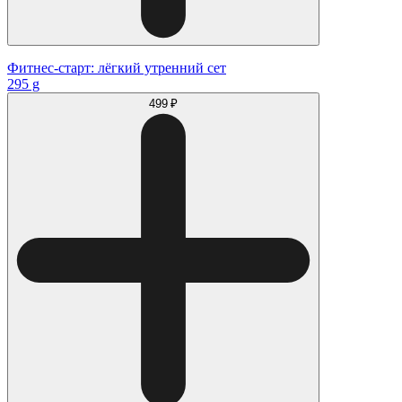
Фитнес-старт: лёгкий утренний сет
295 g
499 ₽